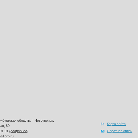
бургская область, г. Новотроицк,
Карта сайта
ая, 80
-01-01
(
подробнее
)
Обратная связь
il.orb.ru