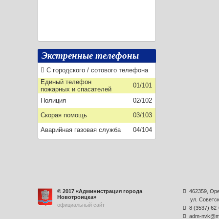
Экстренные телефоны
С городского / сотового телефона
Единый телефон
01/101
пожарных и спасателей
Полиция
02/102
Скорая помощь
03/103
Аварийная газовая служба
04/104
© 2017 «Администрация города
462359, Орен
Новотроицка»
ул. Советск
официальный сайт
8 (3537) 62
adm-nvk@ma