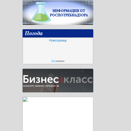
Погода
Новотроицк
Gis
meteo