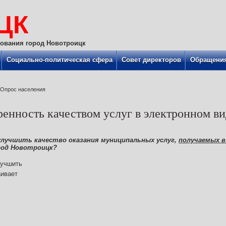
ЦК
ования город Новотроицк
Социально-политическая сфера
Совет директоров
Обращения
Опрос населения
ренность качеством услуг в электронном ви
улучшить качество оказания муниципальных услуг,
получаемых в
род Новотроицк?
учшить
ивает