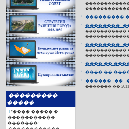
�����������
������������
��������� 
�������� 
����������� �
������������ 
�������� 
����������� �
������������ 
���� �� ���
���� �� ���
������ �� 
������� �� 2011
���������
�����
"���� ����� �
�����������
�������"