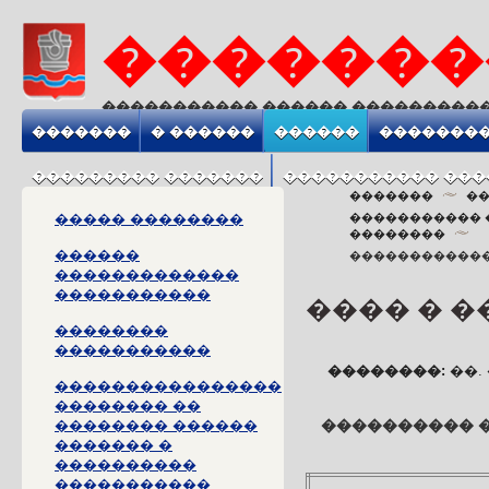
�������
����������� ������ ���������
����������� ����� ����������
�������
� ������
������
��������
��������� �������
����������� ���
�������
�
����� ��������
����������� 
��������
������
������������
�������������
�����������
���� � 
��������
�����������
��������:
��. 
����������������
�������� ��
�������� ������
���������� �
������� �
����������
�����������