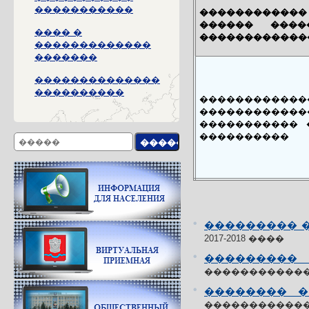
�����������
������������
������ ����
���� �
������������
�������������
�������
��������������
����������
������������
������������
����������� 
����������
��������� 
2017-2018 ����
���������
������������ �
�������� 
����������