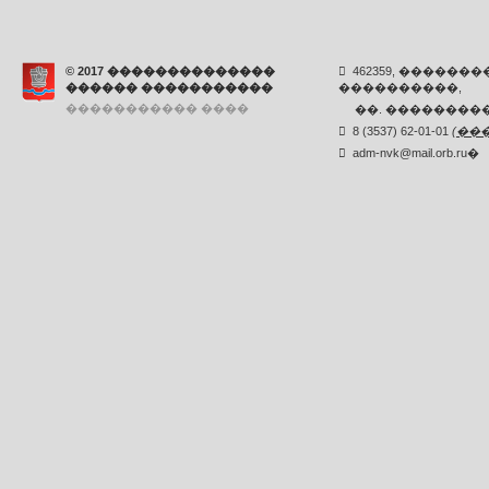
© 2017 ��������������
462359, ������
������ �����������
����������,
����������� ����
��. ���������,
8 (3537) 62-01-01
(
��
adm-nvk@mail.orb.ru
�