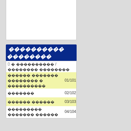
����������
��������
� ���������� /
�������� ��������
������ �������
01/101
�������� �
����������
02/102
�������
03/103
������ ������
���������
04/104
������� ������