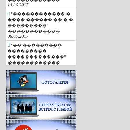
������������
14.06.2017
"������������ �
���� ������ �� �.�.
���������"
������������
08.05.2017
"�� ���������
���������
�������������"
������������
25.04.2017
"�������
��������� ���
������"
������������
29.03.2017
"�� 85 ���"
������������
01.03.2017
"�������. �����.