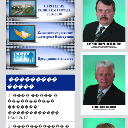
���������
�����
"���� ����� �
�����������
�������"
������������
14.06.2017
"������������ �