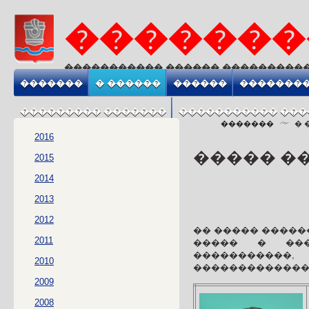
�������
����������� ������ ���������
����������� ����� ����������
�������
� ������
������
��������
��������� �������
����������� ���
�������
� 
2016
����� �
2015
2014
2013
2012
�� ����� �����
2011
����� � ����
�����������,
2010
��������������
2009
2008