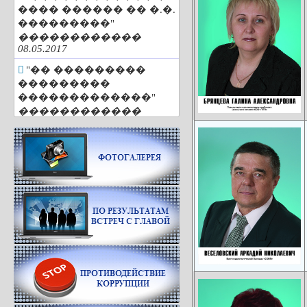
���� ������ �� �.�.
���������"
������������
08.05.2017
"�� ���������
���������
�������������"
������������
25.04.2017
"�������
��������� ���
������"
������������
29.03.2017
"�� 85 ���"
������������
01.03.2017
"�������. �����.
�������"
������������
01.03.2017