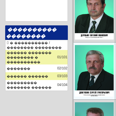
����������
��������
� ���������� /
�������� ��������
������ �������
01/101
�������� �
����������
02/102
�������
03/103
������ ������
���������
04/104
������� ������