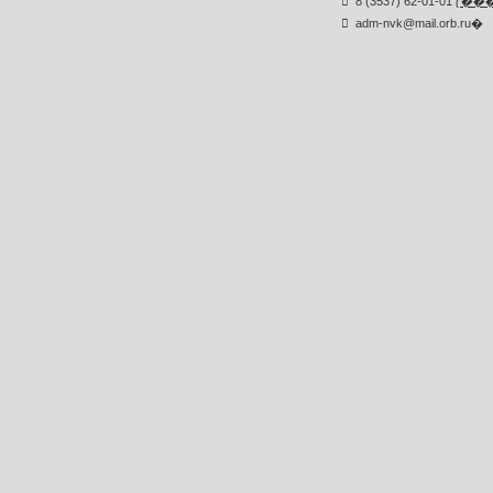
8 (3537) 62-01-01
(
��
adm-nvk@mail.orb.ru
�