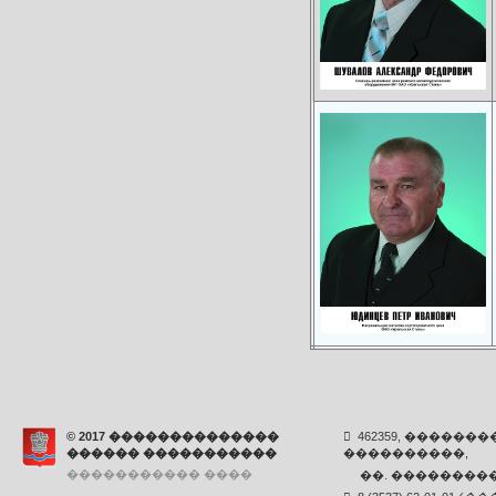
© 2017 ��������������
462359, ������
������ �����������
����������,
����������� ����
��. ���������,