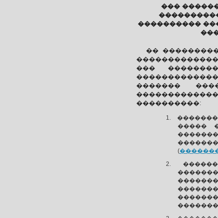
��� �����
����������
���������� ��
���
�� ���������
������������� 
��� �������
������������
������� ���
�������������
����������:
�������
����� 
������
������
(
������
�����
�������
������
������
�������
�������