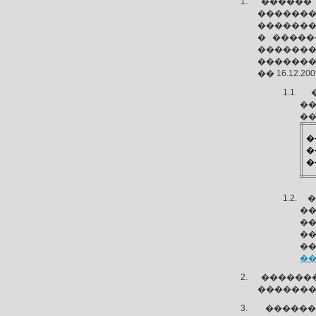
������
�������
�������
� �����
�������
��������
�� 16.12.2
��
��
�
�
�
�
�
��
��
��
������
�������
�����