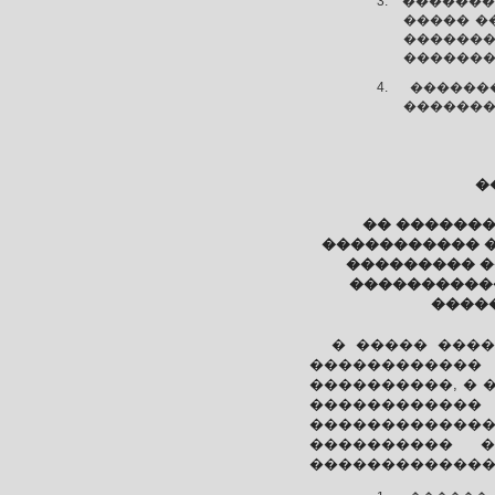
�������
����� �
�������
�������
������
��������
�
�� ������
����������� ��
��������� �
�����������
�����
� ����� ���
�����������
����������, � 
������������ 
�������������
���������� �
�������������