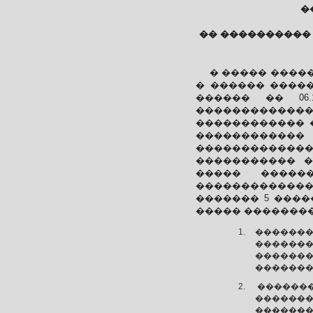
�
�� ����������
� ����� ����
� ������ �����
������ �� 06.
������������
������������ ��
������������ 
�������������
����������� �
����� �����
��������������
������� 5 �����
����� �������
�������
������
������
��������
�������
�������
�������