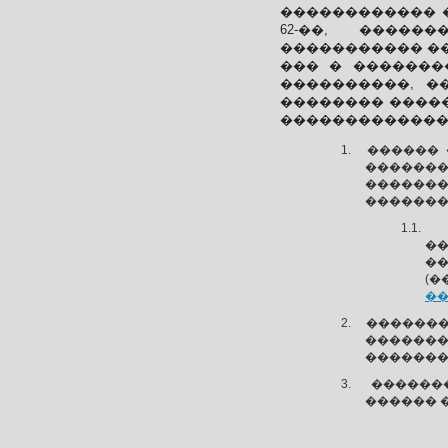
������������ �
62-��, �����
����������� ����
��� � �������� 
����������, �
�������� �����
�������������
������ 
�������
��������
�������
�
��
(�
�
�������
������
��������
������
������ 