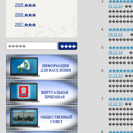
�������
2009 ���
31.12.10
�� 
��������
2008 ���
������
�������
2007 ���
�������
29.12.10
��
�������
�������
28.12.10
��
�������
����� ��
�������
27.12.10
���
������
������
�������
�������
22.12.10
�� 
��������
�������
�������
��������
�������