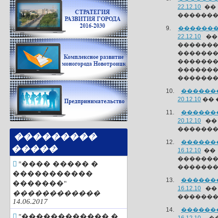
22.12.10
�� 
��������
�������
22.12.10
��
�������
������
������
������
�������
�������
20.12.10
�� 
�������
20.12.10
��
��������
���������
�������
�����
16.12.10
�� 
������
"���� ����� �
��������
�����������
�������
�������"
16.12.10
��
������������
��������
14.06.2017
�������
"������������ �