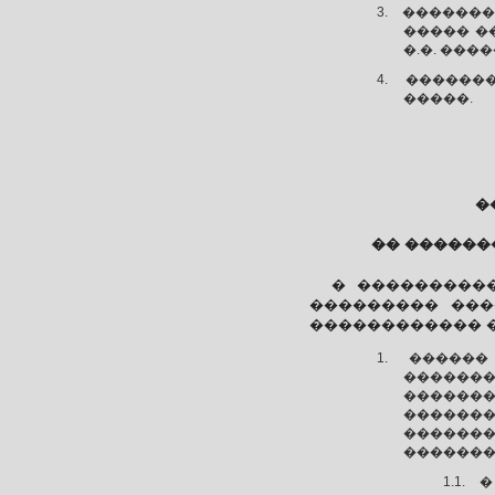
�������
����� �
�.�. ���
�������
�����.
�
�� ������
� ����������
��������� ���
������������ 
������
�������
������
�������
�������
�������
�