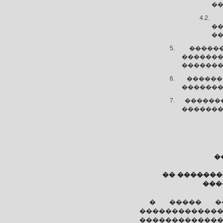
��
�
��
�����
������
�������
�����
�������
������
�������
�
�� �������
���
� ����� �
�����������
������������