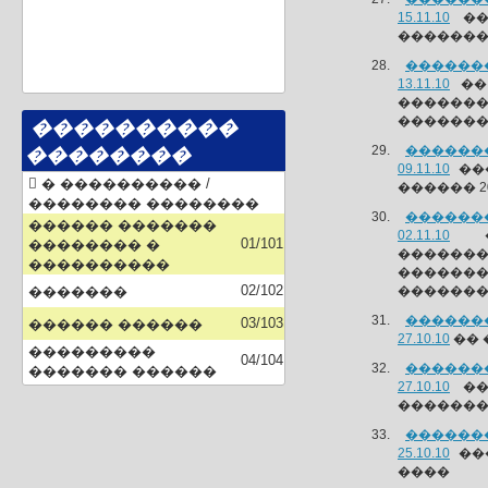
15.11.10
��
��������
�������
13.11.10
��
������
������
����������
�������
��������
09.11.10
���
� ���������� /
������ 2
�������� ��������
�������
������ �������
02.11.10
��
01/101
�������� �
������
����������
������
02/102
�������
��������
�������
03/103
������ ������
27.10.10
�� 
���������
04/104
�������
������� ������
27.10.10
��
��������
�������
25.10.10
���
����