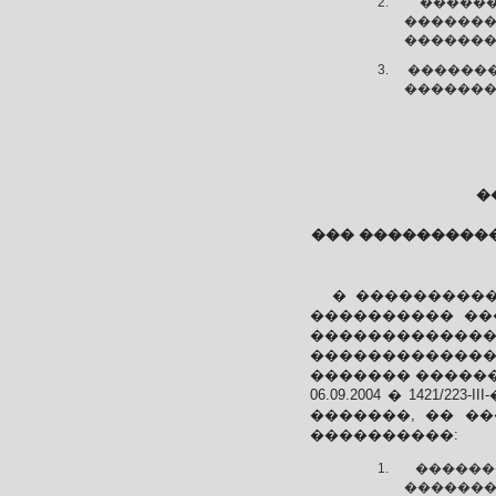
�����
������
��������
������
�������
�
��� ���������
� �����������
���������� ��
������������
��������������
������� ������
06.09.2004 � 142
�������, �� ��
����������:
������
�������