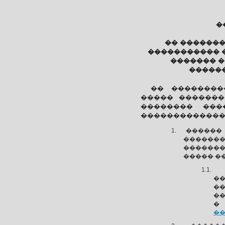
�
�� ������
����������� ��
������� 
������
�� ��������
����� ���������
�������� ����
�������������
������
��������
������
����� ��
��
�
��
�
�