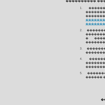
���������� ��
�����
������
��������
������
�������
������
�������
� ����
�������
������
�������
�����
������
�������
������
������ �
�