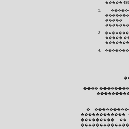
����� 48
�����
�������
�����,
�������
�������
����� �
��������
�������
�
���� �������
���������
� ����������
������������ 
��������� ��
�������������