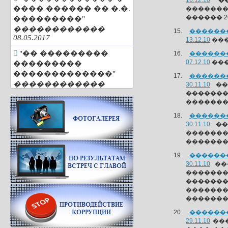
16.12.10
��
���� ������ �� �.�.
�������
������ 2
���������"
������������
�������
08.05.2017
13.12.10
���
"�� ���������
�������
07.12.10
���
���������
�������������"
�������
������������
30.11.10
��
25.04.2017
������
�������
"�������
�������
��������� ���
30.11.10
��
������"
������
������������
������
29.03.2017
�������
"�� 85 ���"
30.11.10
���
������
������������
�������
01.03.2017
������
"�������. �����.
�������
�������"
�������
������������
29.11.10
���
01.03.2017