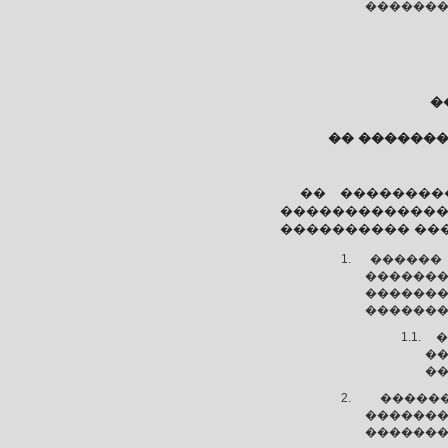
�������
�
�� ������
�� ���������
�������������
���������� ��
������
�������
������
�������
�
�
��
�����
�������
�������