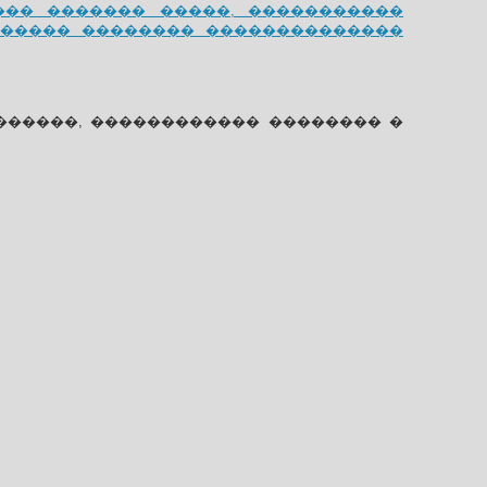
����� ������� �����, �����������
������ �������� ��������������
������, ������������ �������� �