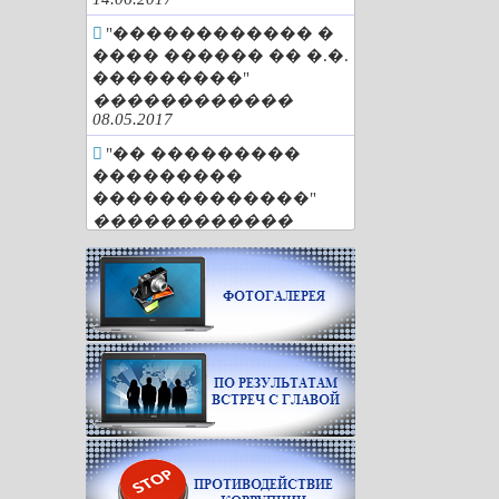
"������������ �
���� ������ �� �.�.
���������"
������������
08.05.2017
"�� ���������
���������
�������������"
������������
25.04.2017
"�������
��������� ���
������"
������������
29.03.2017
"�� 85 ���"
������������
01.03.2017
"�������. �����.
�������"