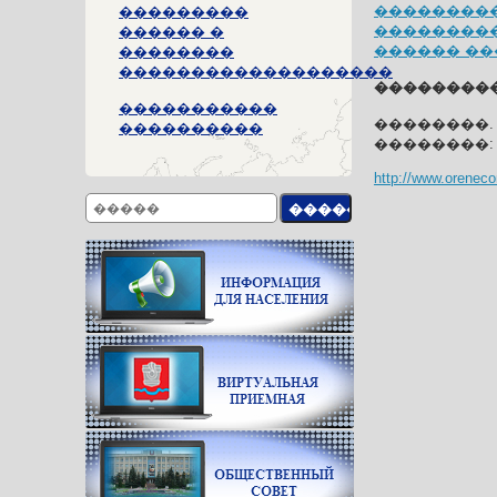
���������
���������
��������
������ �
������ ��
��������
�������������������
���������
�����������
��������.
����������
��������:
http://www.orenec