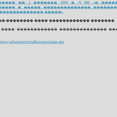
���� �� 2 ������� 2009 �. N 984 «� ��
����� � ����� �������������� ������
������������� �����»
.
�-�������� ���� ������������ �������
 ���� ������������ �������������� ��
onomy.ru/business/smallbusiness/page.php