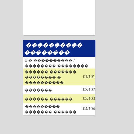
����������
��������
� ���������� /
�������� ��������
������ �������
01/101
�������� �
����������
02/102
�������
03/103
������ ������
���������
04/104
������� ������