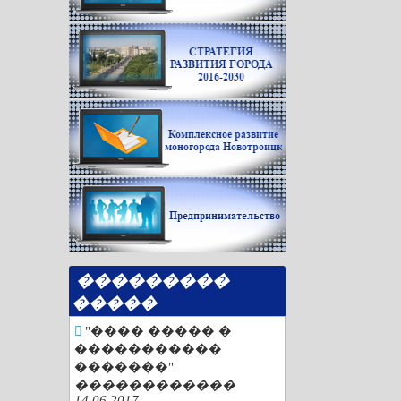
���������
�����
"���� ����� �
�����������
�������"
������������
14.06.2017