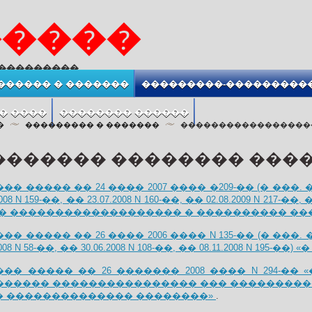
�����
����������
������ � �������
���������-���������
� ����
�������� ������
�
��������� � �������
�����������������
������� �������� ���
 ����� �� 24 ���� 2007 ���� �209-�� (� ���. ��
008 N 159-��, �� 23.07.2008 N 160-��, �� 02.08.2009 N 21
� ������������������� � ���������� ��
 ����� �� 26 ���� 2006 ���� N 135-�� (� ���. �
2008 N 58-��, �� 30.06.2008 N 108-��, �� 08.11.2008 N 1
�� ����� �� 26 ������� 2008 ���� N 294-�
������ ���������������� ��� ���������
 � �������������� ��������»
.