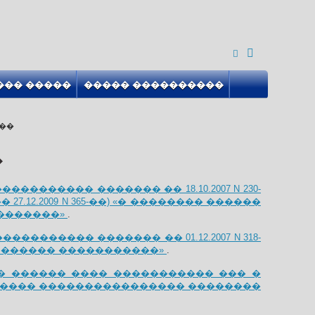
��� �����
����� ����������
��
�
��������� ������� �� 18.10.2007 N 230-
7-��, �� 27.12.2009 N 365-��) «� �������� ������
�������»
.
���������� ������� �� 01.12.2007 N 318-
95-��) «� ������ �����������»
.
� «� ������ ���� ����������� ��� �
���� ���������������� ��������