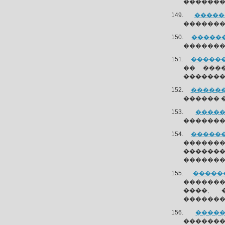
��������
������
��������
�������
�������
�������
�� ���
�������
�������
������ 
�����
��������
�������
������
�������
�������
������
�������
����, 
������
�����
��������