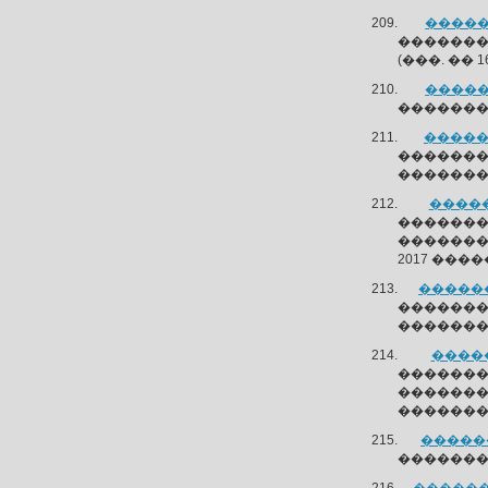
�����
�������
(���. �� 16
�����
��������
�����
�������
�������
�����
������
�������
2017 ���
������
�������
�������
�����
������
������
������
������
�������