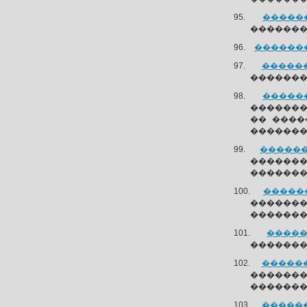
������
��������
��������
������
�������
������
��������
�� ����
�������
�������
������
��������
������
�������
�������
�����
��������
�������
������
��������
�������