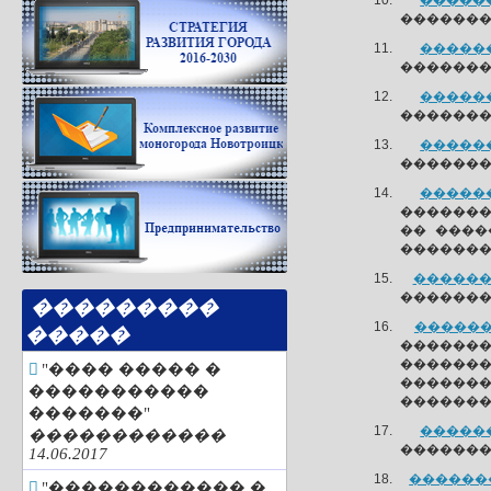
������
��������
������
��������
������
��������
������
��������
������
��������
�� ����
�������
�������
��������
���������
�������
�����
�������
������
"���� ����� �
�������
�����������
�������
�������"
������
������������
��������
14.06.2017
��������
"������������ �