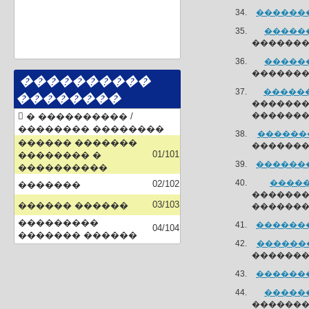
��������
������
��������
������
��������
����������
������
��������
�������
�������
� ���������� /
�������� ��������
��������
������ �������
�������
01/101
�������� �
��������
����������
�����
02/102
�������
������
03/103
������ ������
�������
���������
��������
04/104
������� ������
��������
�������
��������
������
��������