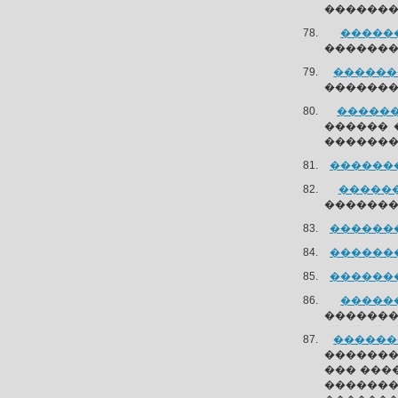
�������
������
��������
�������
�������
�������
������ 
�������
��������
������
�������
��������
��������
��������
������
��������
�������
��������
��� ���
�������