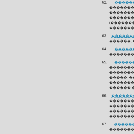
������
�������
������
�������
(������
�������
��������
������,
������
��������
������
�������
�������
����� �
�������
������ 
��������
�������
������
�������
�������
������
�������