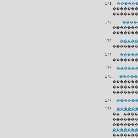
�������
������
�������
����
������
�������
�����
��������
�����
��������
�������
������
�������
������
������
�������
�������
�� ����
�������
�������
��������
��������