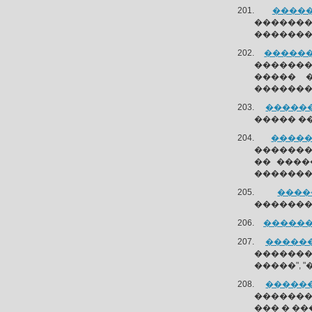
�����
�������
�������
�������
�������
����� 
�������
�������
����� ��
�����
��������
�� ����
�������
����
�������
�������
�������
�������
�����",
�������
�������
��� � ��