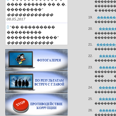
������
���� ������ �� �.�.
�������
���������"
� �����
������������
��������
08.05.2017
�������
"�� ���������
������
���������
������
�������������"
�������
������������
��������
25.04.2017
�������
"�������
������
��������� ���
��������
������"
������
������������
��������
29.03.2017
��� ��
�������
"�� 85 ���"
������
������������
�������
01.03.2017
������
"�������. �����.
�������
�������"
������
������������
��������
01.03.2017