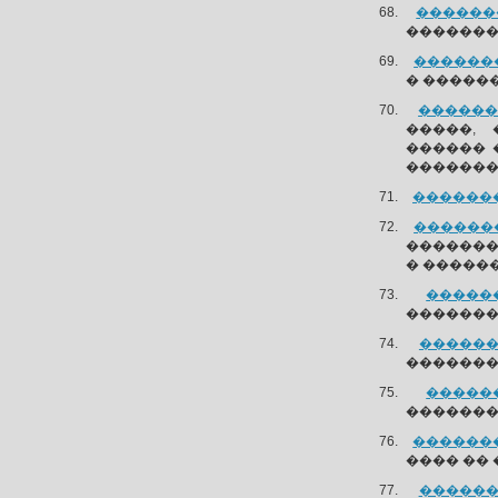
��������
�������
��������
� �����
�������
�����,
������ 
�������
��������
��������
�������
� �����
������
��������
�������
�������
������
��������
��������
���� �� 
�������