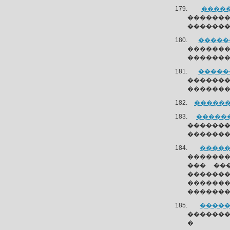
�����
�������
�������
������
������
�������
������
�����
�������
�������
�������
������
�������
�����
��������
��� ��
������
������
�������
�����
��������
�