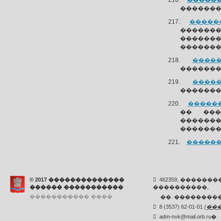
�������
�������
������
������
�������
�������
�����
��������
�����
��������
�������
�� ���
�������
�������
�������
© 2017 ��������������
462359, ������
������ �����������
����������,
����������� ����
��. ���������,
8 (3537) 62-01-01
(
��
adm-nvk@mail.orb.ru
�