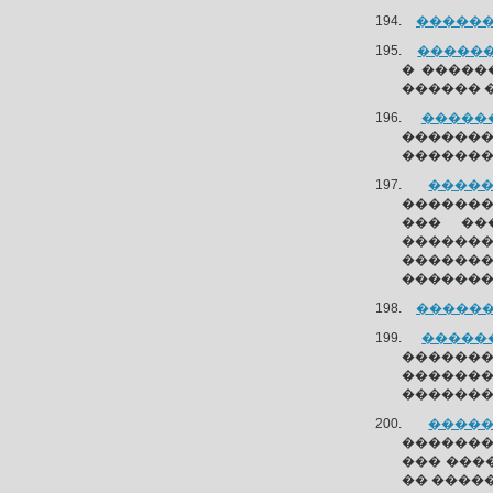
�������
�������
� �����
������ 
�������
������
��������
�����
��������
��� ��
������
������
�������
�������
������
������
������
������
�����
��������
��� ���
�� ����