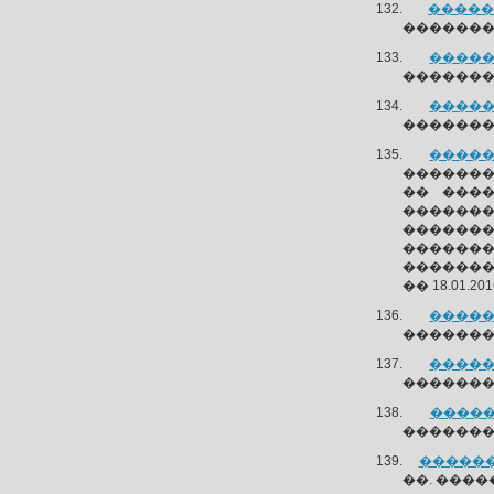
������
�������
�����
��������
�����
��������
�����
��������
�� ���
������
�������
������
�������
�� 18.01.201
�����
��������
�����
��������
�����
�������
�������
��. ����