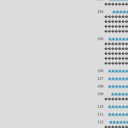
�������
�����
������
�������
�����
�������
�������
������
�������
�������
�������
�������
�������
�������
�������
�����
��������
�������
�������
�������
�������