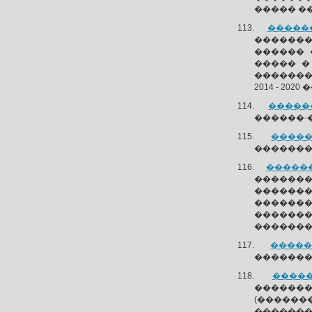
����� �
������
�������
������ 
����� �
�������
2014 - 2
������
������-
�����
��������
�������
�������
�������
�������
������
�������
������
�������
�����
�������
(������
�������