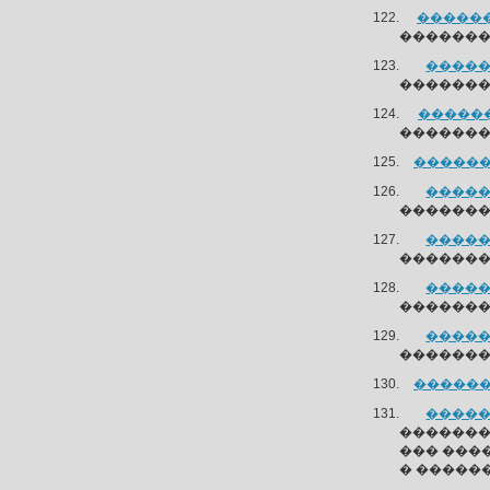
�������
�������
�����
��������
�������
�������
�������
�����
��������
�����
��������
�����
��������
�����
��������
�������
�����
��������
��� ���
� ������