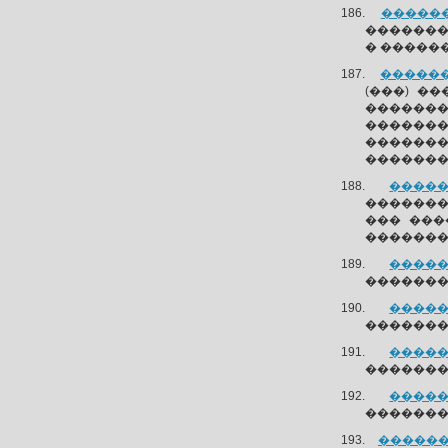
�������
�������
� ������
�������
(���) �
�������
������
�������
������
�����
��������
��� ���
�������
�����
��������
�����
��������
�����
��������
�����
��������
�������