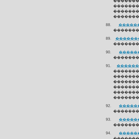
������
��������
�����
�������
������
��������
��������
�������-
������
��������
�������
������
�������
������
�������
�������
�������
������
��������
������
��������
������
��������