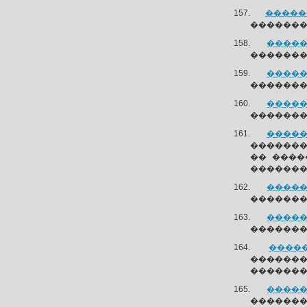
������
�������
�����
��������
�����
��������
�����
��������
�����
��������
�� ����
�������
�����
��������
�����
��������
�����
������
�������
�����
��������