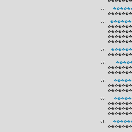
��������
������
��������
��������
�������
������
������
�������
�������
�������
�����
�������
������
������
������
�������
������
������
������
�������
������
��������