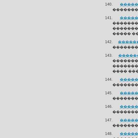
�����
��������
�����
�������
������
����� �
������
�������
������
�������
�������
���� ��
�����
��������
�����
��������
�����
��������
�����
��������
�����