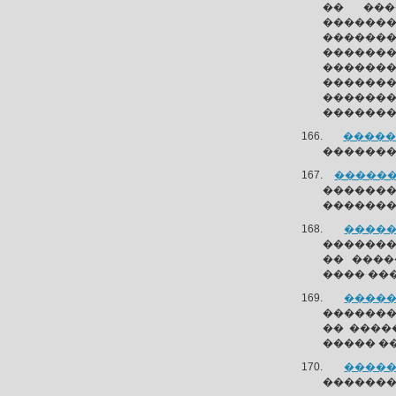
�� ���
������
������
������
������
������
������
�������
������
������
�������
������
�������
�����
��������
�� ����
���� ��
�����
��������
�� ����
����� �
�����
��������