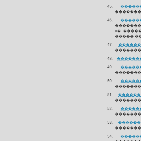
������
��������
������
��������
«� ����
����� �
�������
�������
��������
������
��������
������
��������
�������
�������
������
��������
��������
�������
������