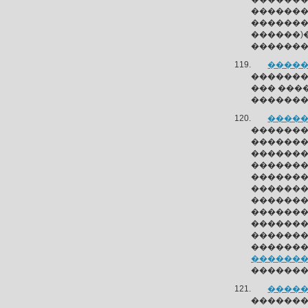
������
�������
������
��������
�����
��������
��� ���
��������
�����
������
������
������
��������
�������
������
�������
��������
������
�������
�������
��������
��������
�����
��������