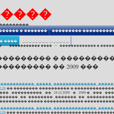
�����
����������
������ � �������
���������-���������
� ����
�������� ������
�
����������� ����
������������� � ����
��������� � ��������
�������� �� 2009 ���
������������ ����� �������������� ������
2.09
�� �������� ���������� � ������������
��� ���������� �� 24.12.2009 � 2089-� ���
������ �� �������� ������� �� ��������
��������� ����� ������������� ���������
������������ ����� �������������� ������
2.09
��� ����������� ���������� ����������