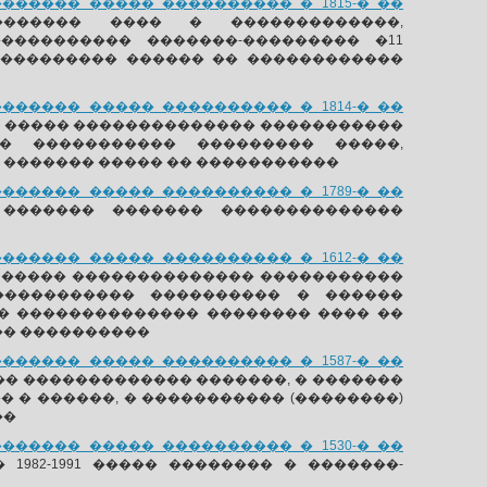
����� ����� ���������� � 1815-� ��
����� ���� � �������������,
���������� �������-��������� �11
 ��������� ������ �� ������������
����� ����� ���������� � 1814-� ��
� ����� �������������� �����������
 ��� ����������� ��������� �����,
������� ����� �� �����������
����� ����� ���������� � 1789-� ��
������� ������� ��������������
����� ����� ���������� � 1612-� ��
 ����� �������������� �����������
�� ����������� ���������� � ������
� �������������� �������� ���� ��
�� ����������
����� ����� ���������� � 1587-� ��
� ������������� �������, � �������
� � ������, � ����������� (��������)
��
����� ����� ���������� � 1530-� ��
982-1991 ����� �������� � �������-