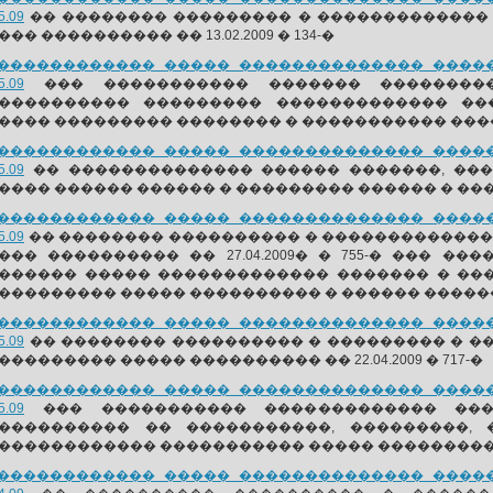
5.09
�� �������� ��������� � �������������
��� ���������� �� 13.02.2009 � 134-�
������������ ����� �������������� ������
5.09
��� ����������� ������� ���������
���������� ��������� ������������� ��
���� ��������� �������� � ����������� ��
������������ ����� �������������� ������
5.09
�� �������������� ������ �������, ��
���� ������ ������ � ��������� ������ � ���
������������ ����� �������������� ������
5.09
�� �������� ���������� � ������������
��� ���������� �� 27.04.2009� � 755-� ��� 
������ ����� ������������� ������� � ��
��������� ����� ���������� � ������ ������ 
������������ ����� �������������� ������
5.09
�� �������� ���������� � ��������� � 
��������� ����� ���������� �� 22.04.2009 � 717-�
������������ ����� �������������� ������
5.09
��� ����������� ������������� ���
���������� �� �����������, ���������,
������������ ����������� ����� ��������
������������ ����� �������������� ������