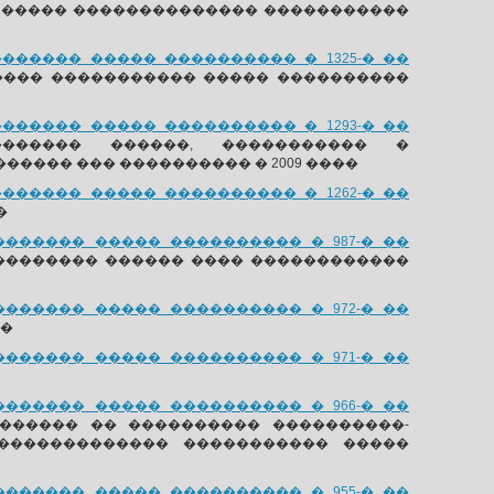
 ����� �������������� �����������
����� ����� ���������� � 1325-� ��
���� ����������� ����� ����������
����� ����� ���������� � 1293-� ��
����� ������, ����������� �
���� ��� ���������� � 2009 ����
����� ����� ���������� � 1262-� ��
�
����� ����� ���������� � 987-� ��
�������� ������ ���� ������������
����� ����� ���������� � 972-� ��
��
����� ����� ���������� � 971-� ��
����� ����� ���������� � 966-� ��
������ �� ���������� ����������-
������������� ����������� �����
����� ����� ���������� � 955-� ��