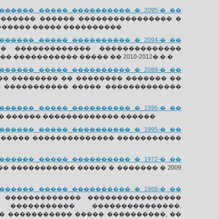
����� ����� ���������� � 2095-� ��
������� ������ ���������������� �
������ ����� ����������
����� ����� ���������� � 2094-� ��
� ������������� ��������������
���������� ����� �� 2010-2012�.�.�
����� ����� ���������� � 2089-� ��
� �������� �� �������� ������� ��
� ����������� ����� �������������
����� ����� ���������� � 1996-� ��
� ������ ������������� ������
����� ����� ���������� � 1995-� ��
 ����� �������������� �����������
����� ����� ���������� � 1972-� ��
 ����������� ����� � ������� � 2009
����� ����� ���������� � 1968-� ��
 ������������� ����������������
 ����������� ���������������,
 ����������� ����� ����������, ��