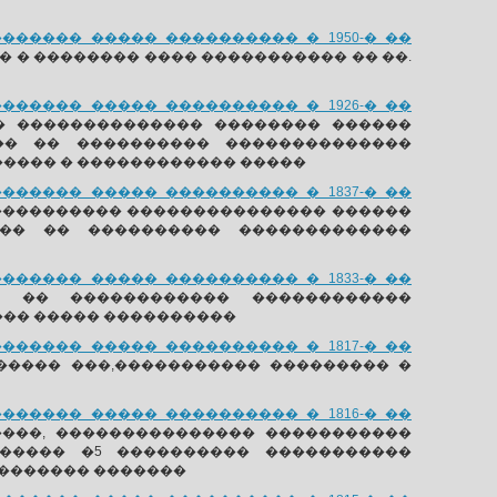
����� ����� ���������� � 1950-� ��
 � �������� ���� ����������� �� ��.
����� ����� ���������� � 1926-� ��
� �������������� �������� ������
�� �� ���������� ��������������
����� � ������������ �����
����� ����� ���������� � 1837-� ��
����������� ��������������� ������
�� �� ���������� �������������
����� ����� ���������� � 1833-� ��
 �� ������������ ������������
�� ����� ����������
����� ����� ���������� � 1817-� ��
����� ���,����������� ��������� �
����� ����� ���������� � 1816-� ��
���, ��������������� �����������
����� �5 ���������� �����������
�������� �������