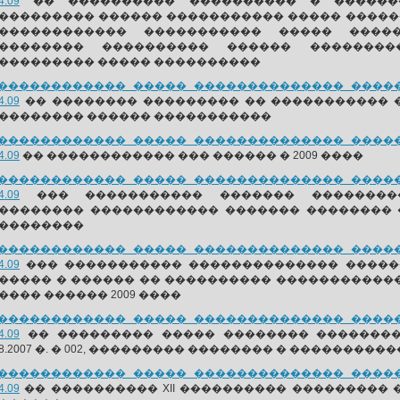
4.09
�� ���������� ���������� � ������
��������� ������ ����������� ����� �����
������������ ����������� ����� ����
�������� ���������� ������ ��������
��������� ����� ����������
������������ ����� �������������� ������
4.09
�� �������� ��������� �� ����������� 
�������� ������ �����������
������������ ����� �������������� ������
4.09
�� ������������ ��� ������ � 2009 ����
������������ ����� �������������� ������
4.09
��� ����������� ������� ���������
�������� ������������ ������� ��������
��������
������������ ����� �������������� ������
4.09
��� ����������� �������������� �����
����� � ������ �� ���������� �����������
���� ������ 2009 ����
������������ ����� �������������� ������
4.09
�� ��������� ����� �������� ��������
.08.2007 �. � 002, ��������� �������� � ������
������������ ����� �������������� ������
4.09
�� ���������� XII ���������� ��������� 