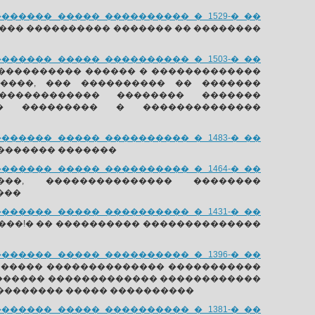
����� ����� ���������� � 1529-� ��
��� ���������� ������� �� ��������
����� ����� ���������� � 1503-� ��
���������� ������ � �������������
����, ��� ���������� �� �������
����������� �������� �������
� ��������� � ��������������
����� ����� ���������� � 1483-� ��
�������� �������
����� ����� ���������� � 1464-� ��
�, ��������������� ��������
���
����� ����� ���������� � 1431-� ��
���!� �� ���������� ��������������
����� ����� ���������� � 1396-� ��
 ����� �������������� �����������
����������� ������������� ������������
�������� ����� ����������
����� ����� ���������� � 1381-� ��