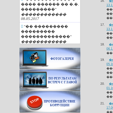
�
���� ������ �� �.�.
13.1
���������"
��
��
������������
��
08.05.2017
�
"�� ���������
13.1
���������
��
�������������"
��
������������
�
25.04.2017
06.1
��
"�������
��������� ���
�
������"
05.1
��
������������
��
29.03.2017
��
"�� 85 ���"
�
������������
01.1
01.03.2017
��
��
"�������. �����.
�������"
�
17.0
������������
��
01.03.2017