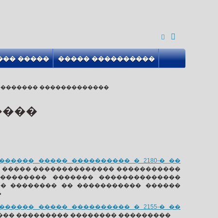
��� �����
����� ����������
�������� �������������
����
����� ����� ���������� � 2180-� ��
� ����� �������������� �����������
 ����������� ������� ��������������
�� �������� �� ����������� ������
�
����� ����� ���������� � 2155-� ��
��� ��������� �������� ���������