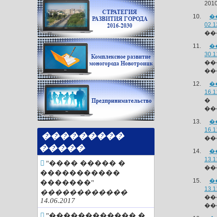
201
�
02.1
��
�
30.1
��
��
�
16.1
� 
��
�
16.1
���������
��
�����
�
13.1
"���� ����� �
��
�����������
�
�������"
13.1
������������
��
14.06.2017
��
"������������ �