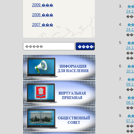
2009 ���
�
24.1
2008 ���
��
2007 ���
�
24.1
��
�
24.1
��
��
�
10.1
�
09.1
��
�
08.1
��
�
07.1
�
��