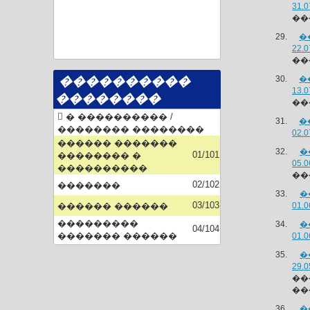
31.0
���
�
22.0
��
����������
�
13.0
��������
��
� ���������� /
�
�������� ��������
02.0
������ �������
�
01/101
�������� �
05.0
����������
��
02/102
�������
�
03/103
������ ������
01.0
���������
�
04/104
������� ������
01.0
�
29.0
��
��
�