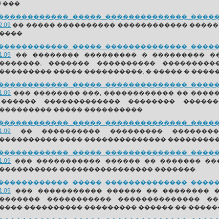
0 ���
������������ ����� �������������� ������
2.09
�� ����� ���������� ������������ ������
����
������������ ����� �������������� ������
1.09
�� �������� ��������� � ��������� �
�������, ������� ���������� ���������
��������� ����� ����������, � ����� � ����
������������ ����� �������������� ������
1.09
��� �������� ���, ������������ �� ���
������ ������������� �������� ������
��������� ����� ����������
������������ ����� �������������� ������
1.09
�� ���������� ��������� ��������
���������� ���� �������������� ���������
������������ ����� �������������� ������
1.09
��� ����������� ������ �� ������� ��
���������� ���������������� �������
������������ ����� �������������� ������
1.09
��� ����������� ������ �� �������� �
������� ����������� �������������� ��
���� ���������� ��������� ������ �� ����