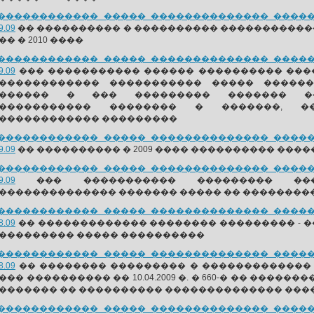
������������ ����� �������������� ������
9.09
�� ���������� � ���������� �����������
�� � 2010 ����
������������ ����� �������������� ������
9.09
��� ����������� ������ ���������� ���
������������ ����������� ����� ������
������� � ��� ��������� ������� ��
������������ �������� � �������, �
������������ ���������
������������ ����� �������������� ������
9.09
�� ���������� � 2009 ���� ���������� ���
������������ ����� �������������� ������
9.09
��� ����������� ��������� ����
�������������� ������� ����� �� ��������
������������ ����� �������������� ������
8.09
�� ������������� �������� ��������� - �
��������� ����� ����������
������������ ����� �������������� ������
8.09
�� �������� ��������� � �������������
��� ���������� �� 10.04.2009 �. � 660-� �� ��
������� �� ���������� �������������� ���
������������ ����� �������������� ������