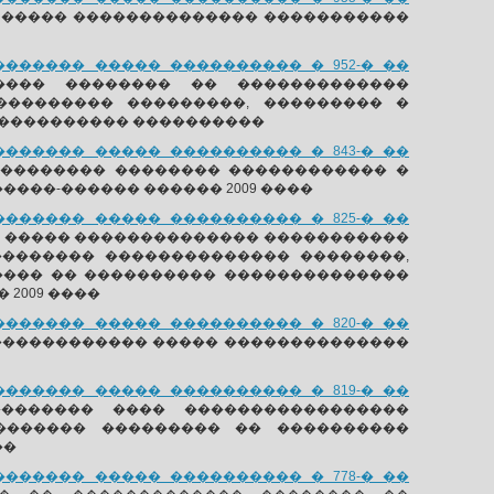
 ����� �������������� �����������
����� ����� ���������� � 952-� ��
��� �������� �� �������������
��������� ���������, ��������� �
����������� ����������
����� ����� ���������� � 843-� ��
��������� �������� ������������ �
����-������ ������ 2009 ����
����� ����� ���������� � 825-� ��
� ����� �������������� �����������
����������� �������������� ��������,
���� �� ���������� ��������������
2009 ����
����� ����� ���������� � 820-� ��
������������� ����� ��������������
����� ����� ���������� � 819-� ��
������� ���� �����������������
 ������� ��������� �� ����������
��
����� ����� ���������� � 778-� ��