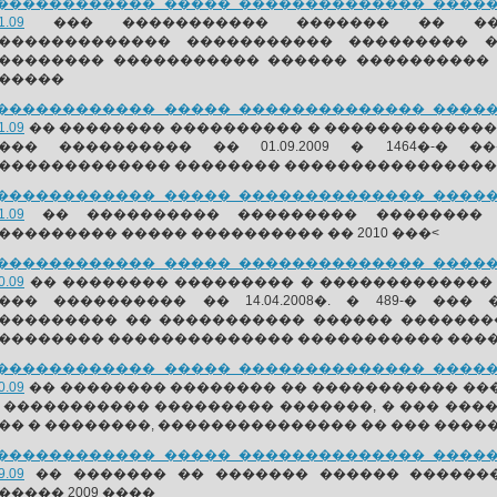
������������ ����� �������������� ������
1.09
��� ����������� ������� �� ���
������������� ����������� ��������� �
�������� ����������� ������ ����������
�����
������������ ����� �������������� ������
1.09
�� �������� ���������� � ������������
��� ���������� �� 01.09.2009 � 1464�-�
������������� �������� ���������������� 
������������ ����� �������������� ������
1.09
�� ���������� ��������� �������� 
��������� ����� ���������� �� 2010 ���<
������������ ����� �������������� ������
0.09
�� �������� ��������� � �������������
��� ���������� �� 14.04.2008�. � 489-� �
��������� �� ����������� ������ �������
�������� �������������� ����������� ���
������������ ����� �������������� ������
0.09
�� �������� �������� �� ����������� ���
 ����������� ��������� �������, � ��� ����
�� � ��������, ��������������� �� ��� ����
������������ ����� �������������� ������
9.09
�� ������� �� ������� ������ ������� 1
����� 2009 ����