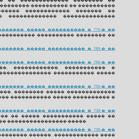
� �� ������������� �������� ��
�������� ���������� �� ����������
������ ������������ ������� ��
� ������������� ��������������
����� ����� ���������� � 775-� ��
���������� ���������� �������� ��
����� ����� ���������� � 769-� ��
����� ����� ���������� � 768-� ��
�, ������������, ����������� �
 �������������� ����������� �����
����� ����� ���������� � 755-� ��
���, �������� ����� �������������
��� ����������� ����� ���������� �
����� ����� ���������� � 738-� ��
�� �� ����� ����������� ����� ��
������ ���������������� �����
����� ����� ���������� � 735-� ��
�������� ������, ������������ ����