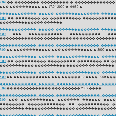
7.09
�� �������� ��������� � �������������
�� ���������� �� 17.04.2009 �. �680-�
������������ ����� �������������� ������
7.09
�� �������� �� ���������� ����������
�������������� ������
������������ ����� �������������� ������
7.09
��� ����������� ���������� ����
�������������� ��������� �� ����� ��������
������������ ����� �������������� ������
7.09
�� ������������ ��� ���������� � 2009 ���
������������ ����� �������������� ������
6.09
�� ���������� ��������� �������� �� �
����������� ���������� ������� �� ������
������������ ����� �������������� ������
6.09
�� ������������ ��� ������ 12 ���� 2009 ��
������������ ����� �������������� ������
6.09
�� ������������ ��� ������ 2009 ����
������������ ����� �������������� ������
5.09
��� ����������� ������� ������ ����
�������� ������������ �� ���������� �
�������� ���������������� �������������
������������ ����� �������������� ������