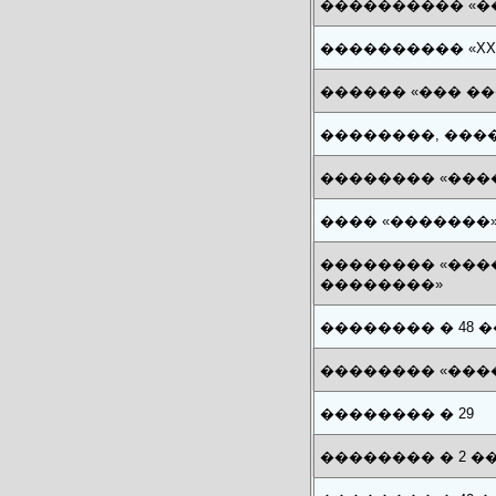
���������� «�
���������� «XX
������ «��� ��
��������, ����
�������� «���
���� «�������»
�������� «��
��������»
�������� � 48
�������� «����
�������� � 29
�������� � 2 ��