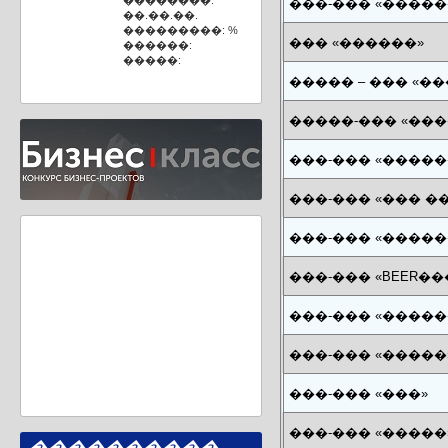
��������:
���-��� «�����
��.��.��.
���������: %
��� «������»
������:
�����:
����� – ��� «�
�����-��� «���
���-��� «�����
���-��� «��� �
���-��� «�����
���-��� «BEER��
���-��� «�����
���-��� «�����
���-��� «���»
���-��� «�����