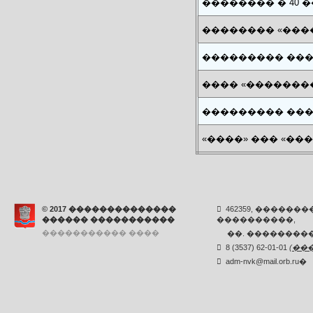
�������� � 40 �
�������� «���
��������� ���
���� «�������
��������� ���
«����» ��� «��
© 2017 ��������������
462359, ������
������ �����������
����������,
����������� ����
��. ���������,
8 (3537) 62-01-01
(
��
adm-nvk@mail.orb.ru
�