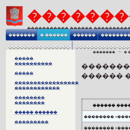
�������
����������� ������ ���������
����������� ����� ����������
�������
� ������
������
��������
��������� �������
����������� ���
�������
� 
�����
����������
�������
�����
������ 
�����������������
������������
��������
��������
������ ���
����� ������
�������� «���
���������
�������� «���