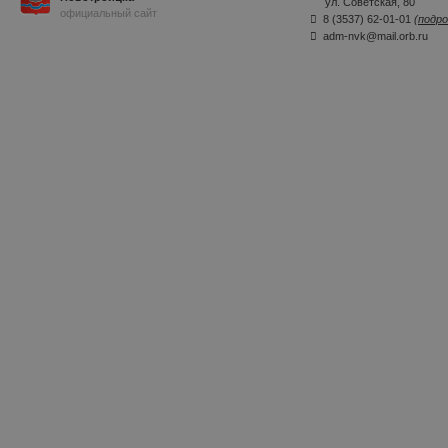
ул. Советская, 80
официальный сайт
8 (3537) 62-01-01
(
подро
adm-nvk@mail.orb.ru