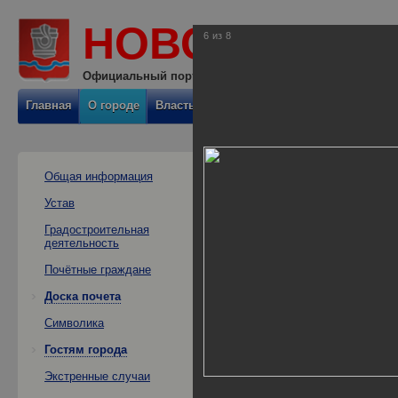
НОВОТРОИЦК
6
из
8
Официальный портал муниципального образования г
Главная
О городе
Власть
Экономика и финансы
Социа
Главная
О городе
Общая информация
Альбом
Устав
Градостроительная
Фотографии города
деятельность
Почётные граждане
Доска почета
Символика
Гостям города
Экстренные случаи