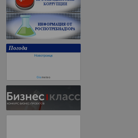
Погода
Новотроицк
Gis
meteo